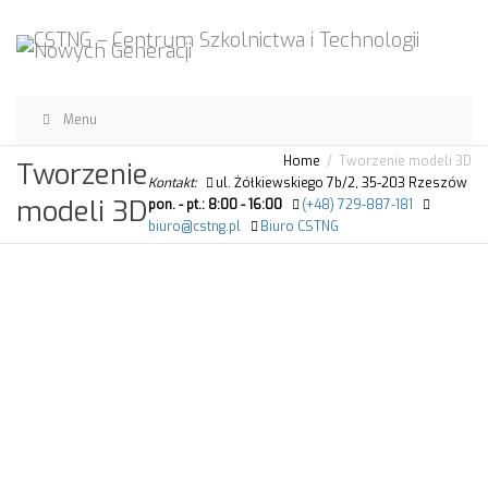
Menu
Home
Tworzenie modeli 3D
Tworzenie
Kontakt:
ul. Żółkiewskiego 7b/2, 35-203 Rzeszów
modeli 3D
pon. - pt.: 8:00 - 16:00
(+48) 729-887-181
biuro@cstng.pl
Biuro CSTNG
Dział Grafiki 3D
Tworzenie modeli 3D
Jak otrzymać?
Co to jest?
Zastosowanie