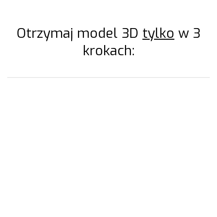
Otrzymaj model 3D
tylko
w 3
krokach:
1. Kliknij przycisk “Złóż Zapytanie”
Złóż Zapytanie