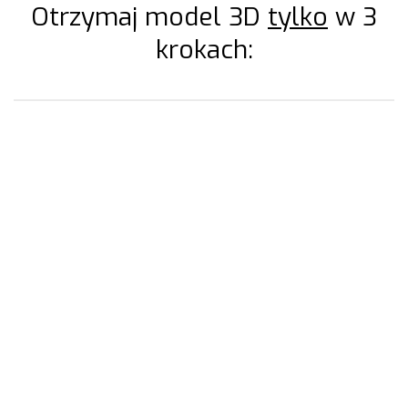
Otrzymaj model 3D
tylko
w 3
krokach:
1. Kliknij przycisk “Złóż Zapytanie”
Złóż Zapytanie