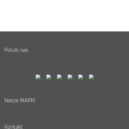
telefoniczną, bądź poprzez komunikator
Skype
udzielając Ci
przy tym
darmowego doradztwa oraz wyceny projektu.
Polub nas
Nasze MARKI
Kontakt