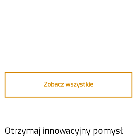
INNOWACJA: Szczoteczka do mycia
zębów
INNOWACJA: Opakowania na
produkty sypkie
Zobacz wszystkie
Otrzymaj innowacyjny pomysł