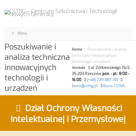
Menu
Poszukiwanie i
Home
Poszukiwanie i analiza
analiza techniczna
techniczna innowacyjnych
technologii i urządzeń
innowacyjnych
Kontakt:
ul. Żółkiewskiego 7b/2,
35-203 Rzeszów
pon. - pt.: 8:00 -
technologii i
16:00
(+48) 729-887-181
urządzeń
biuro@cstng.pl
Biuro CSTNG
Dział Ochrony Własności
Intelektualnej i Przemysłowej