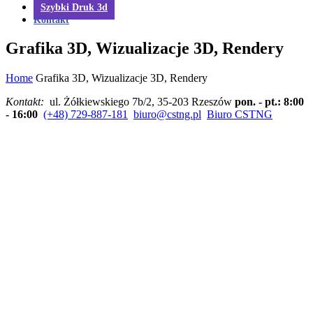
Szybki Druk 3d
Kontakt
Grafika 3D, Wizualizacje 3D, Rendery
Home
Grafika 3D, Wizualizacje 3D, Rendery
Kontakt:
ul. Żółkiewskiego 7b/2, 35-203 Rzeszów
pon. - pt.: 8:00
- 16:00
(+48) 729-887-181
biuro@cstng.pl
Biuro CSTNG
Dział Grafiki 3D
Grafika 3D - rendery
Jak otrzymać?
Co to jest?
Zastosowanie