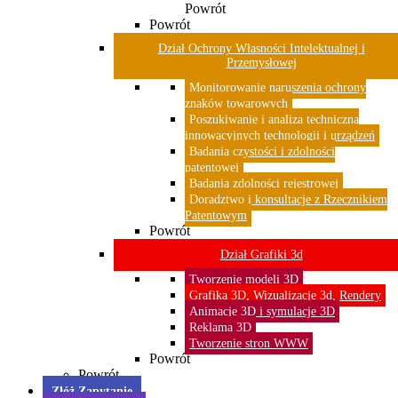
Powrót
Powrót
Dział Ochrony Własności Intelektualnej i
Przemysłowej
Monitorowanie naruszenia ochrony
znaków towarowych
Poszukiwanie i analiza techniczna
innowacyjnych technologii i urządzeń
Badania czystości i zdolności
patentowej
Badania zdolności rejestrowej
Doradztwo i konsultacje z Rzecznikiem
Patentowym
Powrót
Dział Grafiki 3d
Tworzenie modeli 3D
Grafika 3D, Wizualizacje 3d, Rendery
Animacje 3D i symulacje 3D
Reklama 3D
Tworzenie stron WWW
Powrót
Powrót
Złóż Zapytanie