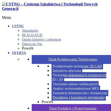
Menu
CSTNG
Aktualności
REALIZACJE
Opinie klientów i referencje
Dołącz do Nas
Powrót
OFERTA
Dział Projektowania Technicznego
Projektowanie techniczne 3D CAD
Inżynieria odwrotna
Tworzenie dokumentacji technicznych
2D i 3D
Tworzenie opisów technicznych
Analizy wytrzymałościowe MES
Symulacje kinematyczne i dynamiczne
Doradztwo i konsultacje inżynierskie
Powrót
Dział Produkcji i Prototypowania