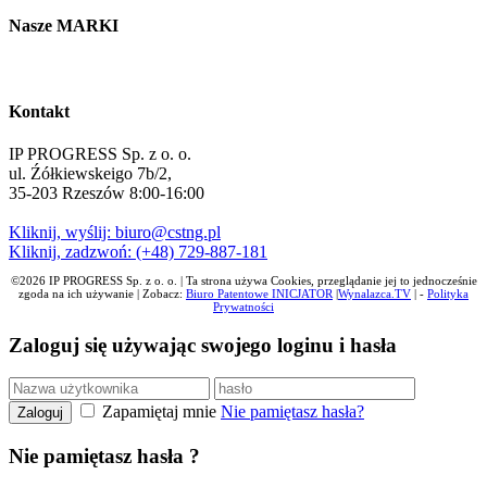
Nasze MARKI
Kontakt
IP PROGRESS Sp. z o. o.
ul. Źółkiewskeigo 7b/2,
35-203 Rzeszów 8:00-16:00
Kliknij, wyślij: biuro@cstng.pl
Kliknij, zadzwoń: (+48) 729-887-181‬
©2026 IP PROGRESS Sp. z o. o. | Ta strona używa Cookies, przeglądanie jej to jednocześnie
zgoda na ich używanie | Zobacz:
Biuro Patentowe INICJATOR
|
Wynalazca.TV
| -
Polityka
Prywatności
Zaloguj się używając swojego loginu i hasła
Zapamiętaj mnie
Nie pamiętasz hasła?
Zaloguj
Nie pamiętasz hasła ?