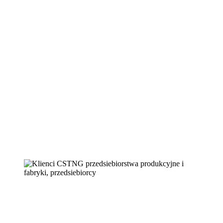
CSTNG
Co renderujemy i dla kogo ?
Najwyższej jakości zdjęcia / grafiki komputerowe 3D
Maszyny i ich elementy, przekroje, niewidoczne miejsca
Meble, ornamentyka, elektronika, modele sci-fi
Instrukcje montażowe, użytkowe, zdjęcia katalogowe
Przedsiębiorstwa technologiczno-
produkcyjne i startupy